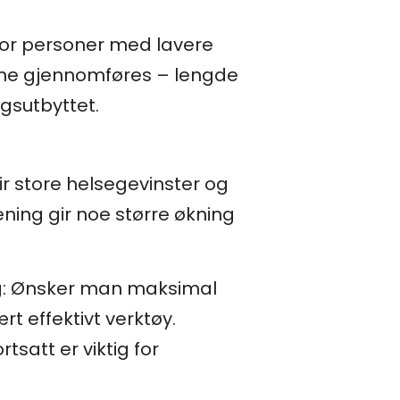
v for personer med lavere
lene gjennomføres – lengde
gsutbyttet.
ir store helsegevinster og
ening gir noe større økning
lig: Ønsker man maksimal
rt effektivt verktøy.
tsatt er viktig for