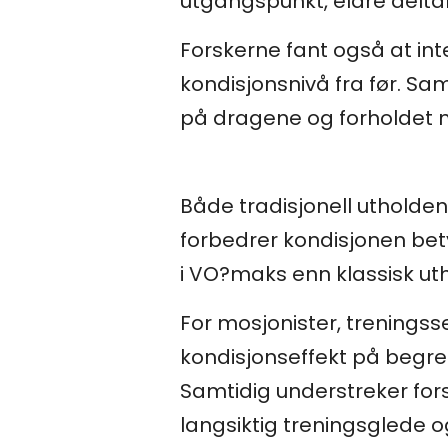
utgangspunkt, eldre delta
Forskerne fant også at inte
kondisjonsnivå fra før. S
på dragene og forholdet m
Både tradisjonell utholden
forbedrer kondisjonen betyd
i VO?maks enn klassisk ut
For mosjonister, trenings
kondisjonseffekt på begrens
Samtidig understreker forsk
langsiktig treningsglede 