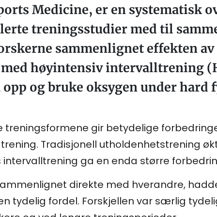
Sports Medicine, er en systematisk 
lerte treningsstudier med til samme
 Forskerne sammenlignet effekten av 
med høyintensiv intervalltrening 
a opp og bruke oksygen under hard fy
 treningsformene gir betydelige forbedringe
ening. Tradisjonell utholdenhetstrening øk
intervalltrening ga en enda større forbedri
sammenlignet direkte med hverandre, hadde
men tydelig fordel. Forskjellen var særlig tyd