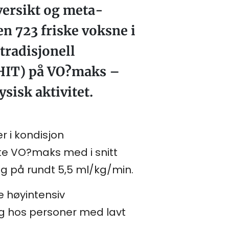
oversikt og meta-
n 723 friske voksne i
tradisjonell
(HIT) på VO?maks –
sisk aktivitet.
r i kondisjon
te VO?maks med i snitt
ng på rundt 5,5 ml/kg/min.
 høyintensiv
elig hos personer med lavt