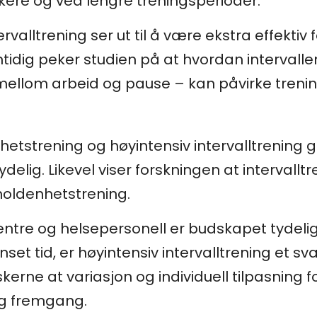
kere og ved lengre treningsperioder.
rvalltrening ser ut til å være ekstra effekti
amtidig peker studien på at hvordan interval
ellom arbeid og pause – kan påvirke trenin
hetstrening og høyintensiv intervalltrening g
elig. Likevel viser forskningen at intervalltr
holdenhetstrening.
sentre og helsepersonell er budskapet tyde
et tid, er høyintensiv intervalltrening et svæ
erne at variasjon og individuell tilpasning for
og fremgang.