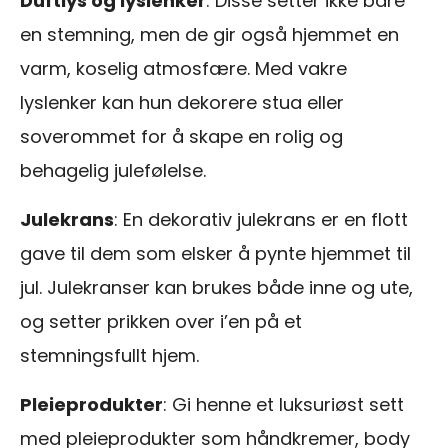
Duftlys og lyslenker
: Disse setter ikke bare
en stemning, men de gir også hjemmet en
varm, koselig atmosfære. Med vakre
lyslenker kan hun dekorere stua eller
soverommet for å skape en rolig og
behagelig julefølelse.
Julekrans
: En dekorativ julekrans er en flott
gave til dem som elsker å pynte hjemmet til
jul. Julekranser kan brukes både inne og ute,
og setter prikken over i’en på et
stemningsfullt hjem.
Pleieprodukter
: Gi henne et luksuriøst sett
med pleieprodukter som håndkremer, body